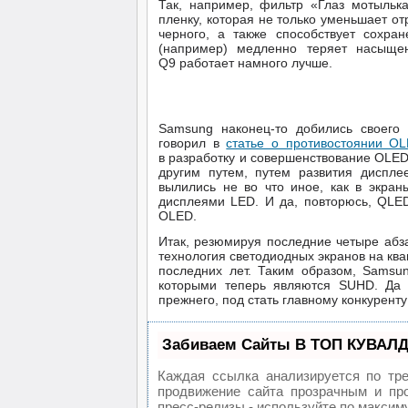
Так, например, фильтр «Глаз мотыльк
пленку, которая не только уменьшает от
черного, а также способствует сохра
(например) медленно теряет насыще
Q9 работает намного лучше.
Samsung наконец-то добились своего
говорил в
статье о противостоянии O
в разработку и совершенствование OLED-
другим путем, путем развития дисплее
вылились не во что иное, как в экран
дисплеями LED. И да, повторюсь, QLED
OLED.
Итак, резюмируя последние четыре абз
технология светодиодных экранов на кв
последних лет. Таким образом, Samsu
которыми теперь являются SUHD. Да и
прежнего, под стать главному конкурент
Забиваем Сайты В ТОП КУВАЛД
Каждая ссылка анализируется по тр
продвижение сайта прозрачным и про
пресс-релизы - используйте по макси