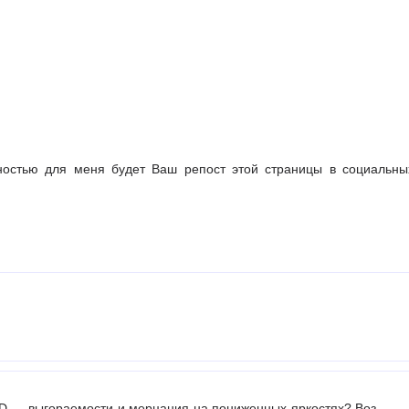
ностью для меня будет Ваш репост этой страницы в социальны
ED — выгораемости и мерцания на пониженных яркостях? Воз