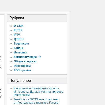
Рубрики
D-LINK
ELTEX
IPTV
QTECH
Sagemcom
Гайды
Интернет
х
Комплектующие ПК
D
Общие вопросы
,
Ростелеком
в
ТОП лучших
Популярное
е
Как правильно измерить скорость
Интернета. Делаем тест на примере
и
Ростелеком
у
Технология GPON — оптоволокно
от Ростелеком в квартиру. Плюсы