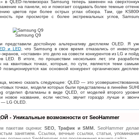
а» в QLED-телевизорах Samsung теперь заменен на сверхтонку
ражение на панели, но и помогает создавать более темные оттенк
нению цветов при более острых углах обзора. Там, где KS800
нность при просмотре с более экстремальных углов, Samsun
Samsung Q9
 и представили достойную альтернативу дисплеям OLED. Я уж
LED и LED
, что Samsung в свое время отказались от инвестици
экранов, «оставив» это дело на совести конкурентов из LG и пойд
в LED. В итоге, по прошествии нескольких лет, эти разработк
ы на квантовых точках, которые, по сути, являются теми самым
 позиционируется как основной конкурент органических дисплее
аца, можно сказать следующее: QLED — это усовершенствованна
антовых точках, модели которых были представлены в линейке SUH
ng отделил флагманы в виде QLED, от моделей второго уровня
 новое название, если честно, звучит гораздо лучше и звонч
у — LG OLED.
ОЙ - Уникальные возможности от SeoHammer
ем пакетам оценки:
SEO, Трафик и SMM.
SeoHammer делае
стым занятием. Ссылки, вечные ссылки, статьи, упоминания
муму потенциал SeoHammer для продвижения вашего сайта.