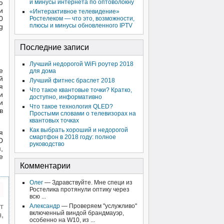
ю
и минусы интернета по оптоволокну
и
«Интерактивное телевидение»
0
Ростелеком — что это, возможности,
плюсы и минусы обновленного IPTV
g
Последние записи
Лучший недорогой WiFi роутер 2018
е
для дома
й
Лучший фитнес браслет 2018
я
Что такое квантовые точки? Кратко,
и
доступно, информативно
и
Что такое технология QLED?
в
Простыми словами о телевизорах на
квантовых точках
Как выбрать хороший и недорогой
я
смартфон в 2018 году: полное
D
руководство
,
е
Комментарии
Олег
— Здравствуйте. Мне специ из
Ростелика протянули оптику через
всю ...
т
Александр
— Проверяем "услужливо"
включенный виндой брандмауэр,
,
особенно на W10, из ...