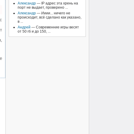
Александр
— IP адрес эта хрень на
порт не выдает, проверено ...
Александр
— Ииии... ничего не
происходит, всё сделано как указано,
с
в ...
Андрей
— Современние игры весят
т
от 50 гб и до 150, ...
,
е