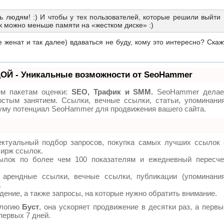
ь людям! :) И чтобы у тех пользователей, которые решили выйти
к можно меньше памяти на «жестком диске» :)
е женат и так далее) вдаваться не буду, кому это интересно? Скаж
ОЙ - Уникальные возможности от SeoHammer
ем пакетам оценки:
SEO, Трафик и SMM.
SeoHammer делае
стым занятием. Ссылки, вечные ссылки, статьи, упоминания
муму потенциал SeoHammer для продвижения вашего сайта.
ектуальный подбор запросов, покупка самых лучших ссылок 
бирж ссылок.
ылок по более чем 100 показателям и ежедневный пересче
арендные ссылки, вечные ссылки, публикации (упоминания
.
дение, а также запросы, на которые нужно обратить внимание.
ологию
Буст
, она ускоряет продвижение в десятки раз, а первы
первых 7 дней.