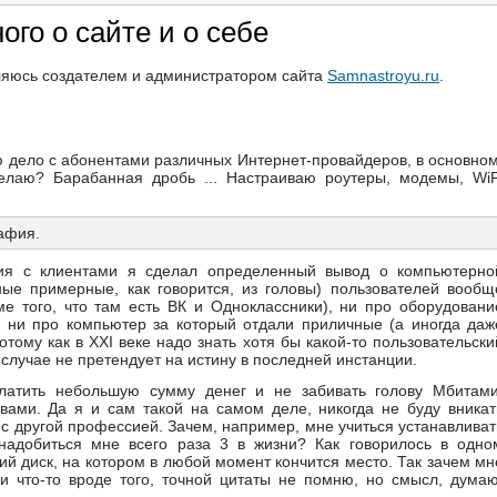
ого о сайте и о себе
вляюсь создателем и администратором сайта
Samnastroyu.ru
.
 дело с абонентами различных Интернет-провайдеров, в основном
лаю? Барабанная дробь ... Настраиваю роутеры, модемы, WiF
рафия.
ия с клиентами я сделал определенный вывод о компьютерно
ые примерные, как говорится, из головы) пользователей вообщ
ме того, что там есть ВК и Одноклассники), ни про оборудовани
), ни про компьютер за который отдали приличные (а иногда даж
отому как в ХХI веке надо знать хотя бы какой-то пользовательски
случае не претендует на истину в последней инстанции.
латить небольшую сумму денег и не забивать голову Мбитами
ами. Да я и сам такой на самом деле, никогда не буду вникат
 с другой профессией. Зачем, например, мне учиться устанавливат
онадобиться мне всего раза 3 в жизни? Как говорилось в одно
й диск, на котором в любой момент кончится место. Так зачем мн
и что-то вроде того, точной цитаты не помню, но смысл, думаю