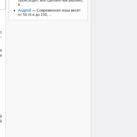
происходит, всё сделано как указано,
в ...
Андрей
— Современние игры весят
от 50 гб и до 150, ...
о
-
я
м
й
й