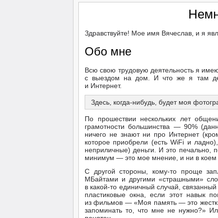
Немн
Здравствуйте! Мое имя Вячеслав, и я я
Обо мне
Всю свою трудовую деятельность я имею
с выездом на дом. И что же я там де
и Интернет.
Здесь, когда-нибудь, будет моя фотог
По прошествии нескольких лет общен
грамотности большинства — 90% (данн
ничего не знают ни про Интернет (кро
которое приобрели (есть WiFi и ладно
неприличные) деньги. И это печально, п
минимум — это мое мнение, и ни в коем 
С другой стороны, кому-то проще зап
МБайтами и другими «страшными» слов
в какой-то единичный случай, связанный
пластиковые окна, если этот навык п
из фильмов — «Моя память — это жестки
запоминать то, что мне не нужно?» Ил