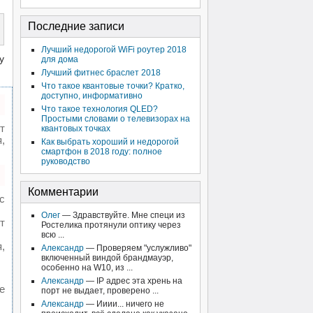
Последние записи
Лучший недорогой WiFi роутер 2018
у
для дома
Лучший фитнес браслет 2018
Что такое квантовые точки? Кратко,
доступно, информативно
Что такое технология QLED?
Простыми словами о телевизорах на
т
квантовых точках
,
Как выбрать хороший и недорогой
смартфон в 2018 году: полное
руководство
Комментарии
с
Олег
— Здравствуйте. Мне специ из
т
Ростелика протянули оптику через
всю ...
,
Александр
— Проверяем "услужливо"
включенный виндой брандмауэр,
особенно на W10, из ...
Александр
— IP адрес эта хрень на
е
порт не выдает, проверено ...
Александр
— Ииии... ничего не