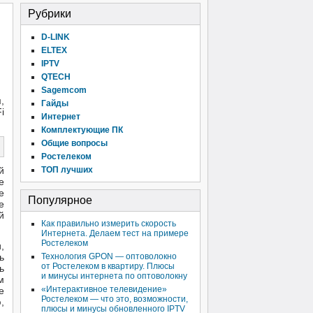
Рубрики
D-LINK
ELTEX
IPTV
QTECH
Sagemcom
,
Гайды
i
Интернет
Комплектующие ПК
Общие вопросы
Ростелеком
й
ТОП лучших
е
е
Популярное
е
й
Как правильно измерить скорость
Интернета. Делаем тест на примере
Ростелеком
,
ь
Технология GPON — оптоволокно
от Ростелеком в квартиру. Плюсы
ь
и минусы интернета по оптоволокну
м
«Интерактивное телевидение»
е
Ростелеком — что это, возможности,
,
плюсы и минусы обновленного IPTV