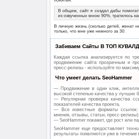
понятен.
В общем, сайт я создал дабы помогат
из озвученных мною 90%, тратилось ка
В личную жизнь (сколько детей, женат н
только, что мне уже немного за 30.
Забиваем Сайты В ТОП КУВАЛД
Каждая ссылка анализируется по тр
продвижение сайта прозрачным и про
пресс-релизы - используйте по макси
Что умеет делать SeoHammer
— Продвижение в один клик, интелл
высокой степенью качества у лучших 
— Регулярная проверка качества сс
показателей качества проекта.
— Все известные форматы ссылок: 
мнения, отзывы, статьи, пресс-релизы)
— SeoHammer покажет, где рост или па
SeoHammer еще предоставляет техн
результаты появляются уже в течение 